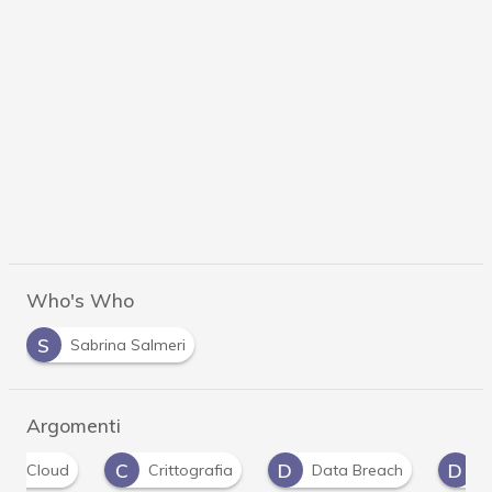
Who's Who
S
Sabrina Salmeri
Argomenti
C
D
D
Crittografia
Data Breach
dati persona