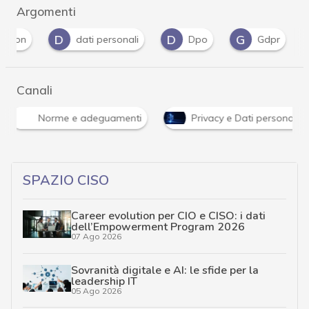
Argomenti
D
D
G
G
dati personali
Dpo
Gdpr
gu
Canali
Norme e adeguamenti
Privacy e Dati personali
SPAZIO CISO
Career evolution per CIO e CISO: i dati
dell’Empowerment Program 2026
07 Ago 2026
Sovranità digitale e AI: le sfide per la
leadership IT
05 Ago 2026