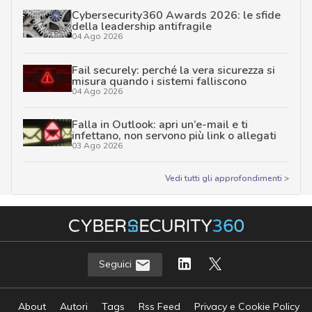
Cybersecurity360 Awards 2026: le sfide
della leadership antifragile
04 Ago 2026
Fail securely: perché la vera sicurezza si
misura quando i sistemi falliscono
04 Ago 2026
Falla in Outlook: apri un’e-mail e ti
infettano, non servono più link o allegati
03 Ago 2026
Vedi tutti gli approfondimenti >
Seguici
About
Autori
Tags
Rss Feed
Privacy e Cookie Policy