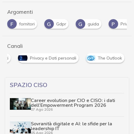
Argomenti
F
G
G
P
fornitori
Gdpr
guida
Privac
Canali
enti
Privacy e Dati personali
The Outlook
SPAZIO CISO
Career evolution per CIO e CISO: i dati
dell’Empowerment Program 2026
07 Ago 2026
Sovranità digitale e AI: le sfide per la
leadership IT
05 Ago 2026