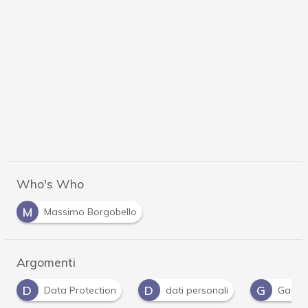
Who's Who
M
Massimo Borgobello
Argomenti
D
G
G
dati personali
Garante Privacy
Gdpr