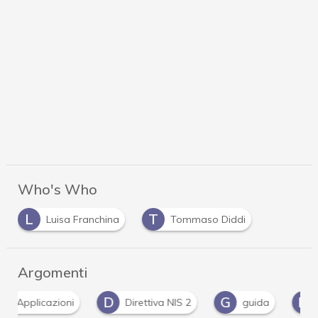
Who's Who
L
T
Luisa Franchina
Tommaso Diddi
Argomenti
D
G
N
N
Direttiva NIS 2
guida
NIS
ni