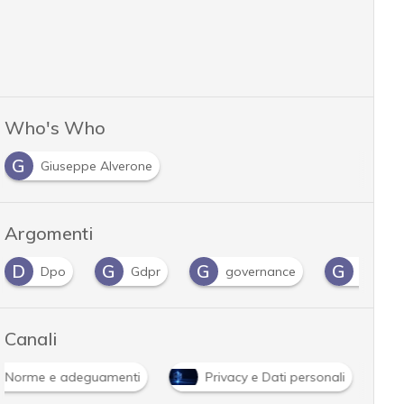
Who's Who
G
Giuseppe Alverone
Argomenti
G
G
G
I
Gdpr
governance
guida
infra
Canali
Norme e adeguamenti
Privacy e Dati personali