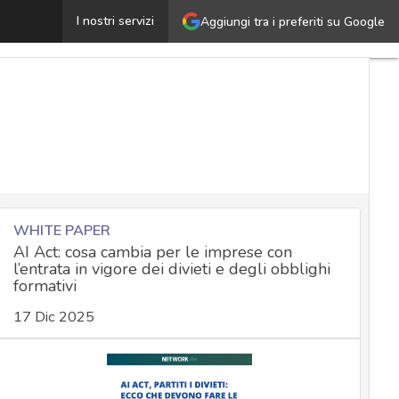
La nuova governance: integrare GDPR e NIS 2 per guidar
I nostri servizi
Aggiungi tra i preferiti su Google
WHITE PAPER
AI Act: cosa cambia per le imprese con
l’entrata in vigore dei divieti e degli obblighi
formativi
17 Dic 2025