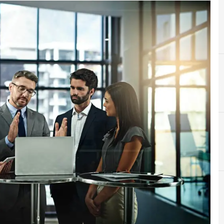
D
D
Direttiva NIS 2
Dpo