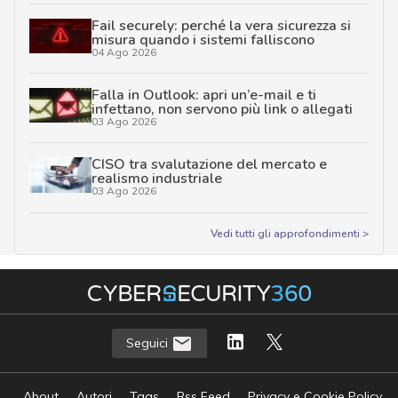
Fail securely: perché la vera sicurezza si
misura quando i sistemi falliscono
04 Ago 2026
Falla in Outlook: apri un’e-mail e ti
infettano, non servono più link o allegati
03 Ago 2026
CISO tra svalutazione del mercato e
realismo industriale
03 Ago 2026
Vedi tutti gli approfondimenti >
Seguici
About
Autori
Tags
Rss Feed
Privacy e Cookie Policy