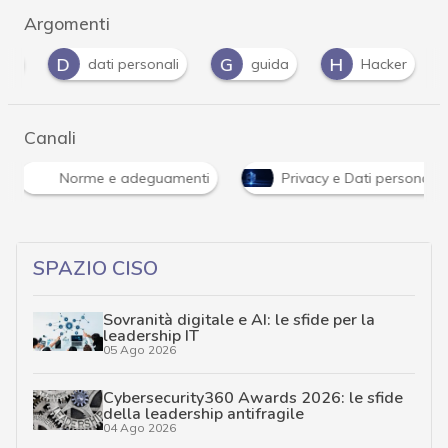
Argomenti
D
G
H
I
dati personali
guida
Hacker
Canali
Norme e adeguamenti
Privacy e Dati personali
SPAZIO CISO
Sovranità digitale e AI: le sfide per la
leadership IT
05 Ago 2026
Cybersecurity360 Awards 2026: le sfide
della leadership antifragile
04 Ago 2026