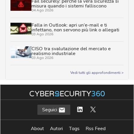
Fail securely: perché la vera sicurezza si
misura quando i sistemi falliscono
04 Ago 2026
Falla in Outlook: apri un’e-mail e ti
infettano, non servono più link o allegati
03 Ago 2026
CISO tra svalutazione del mercato e
realismo industriale
03 Ago 2026
Vedi tutti gli approfondimenti >
Seguici
About
Autori
Tags
Rss Feed