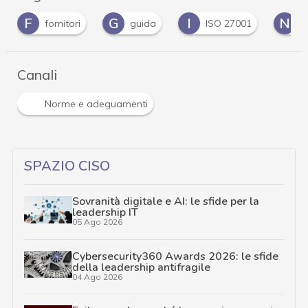
F
G
I
N
fornitori
guida
ISO 27001
N
Canali
Norme e adeguamenti
SPAZIO CISO
Sovranità digitale e AI: le sfide per la
leadership IT
05 Ago 2026
Cybersecurity360 Awards 2026: le sfide
della leadership antifragile
04 Ago 2026