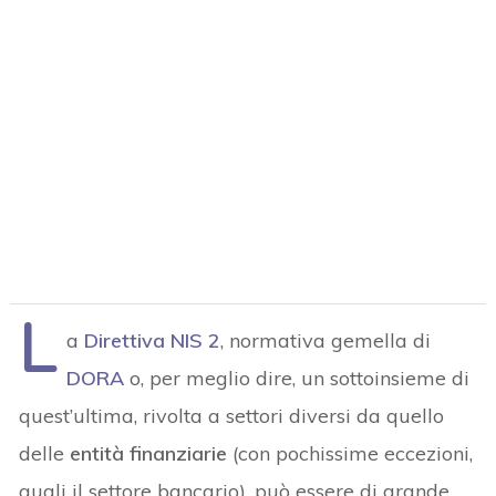
L
a
Direttiva NIS 2
, normativa gemella di
DORA
o, per meglio dire, un sottoinsieme di
quest’ultima, rivolta a settori diversi da quello
delle
entità finanziarie
(con pochissime eccezioni,
quali il settore bancario), può essere di grande