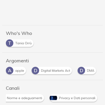
Who's Who
T
Tania Orrù
Argomenti
A
D
D
apple
Digital Markets Act
DMA
Canali
Norme e adeguamenti
Privacy e Dati personali