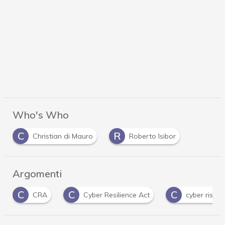
Who's Who
C
R
Christian di Mauro
Roberto Isibor
Argomenti
C
C
C
Cyber Resilience Act
cyber risk
Cybers