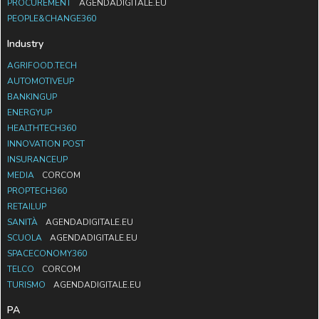
PROCUREMENT
AGENDADIGITALE.EU
PEOPLE&CHANGE360
Industry
AGRIFOOD.TECH
AUTOMOTIVEUP
BANKINGUP
ENERGYUP
HEALTHTECH360
INNOVATION POST
INSURANCEUP
MEDIA
CORCOM
PROPTECH360
RETAILUP
SANITÀ
AGENDADIGITALE.EU
SCUOLA
AGENDADIGITALE.EU
SPACECONOMY360
TELCO
CORCOM
TURISMO
AGENDADIGITALE.EU
PA