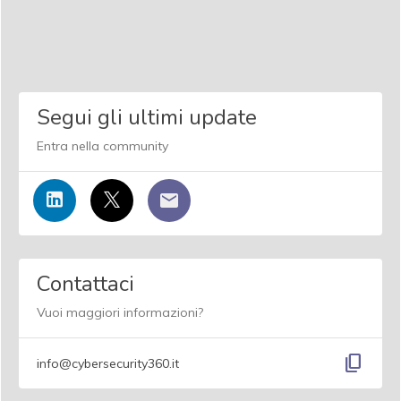
Segui gli ultimi update
Entra nella community
Contattaci
Vuoi maggiori informazioni?
content_copy
info@cybersecurity360.it