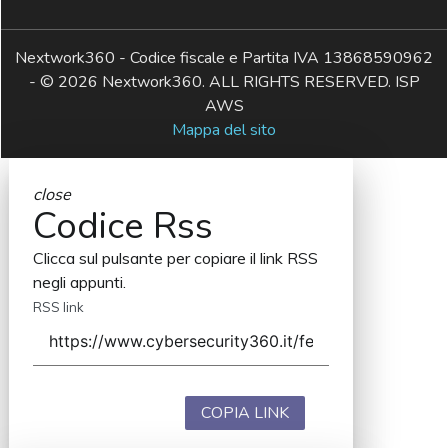
Nextwork360 - Codice fiscale e Partita IVA 13868590962
- © 2026 Nextwork360. ALL RIGHTS RESERVED. ISP
AWS
Mappa del sito
close
Codice Rss
Clicca sul pulsante per copiare il link RSS
negli appunti.
RSS link
COPIA LINK