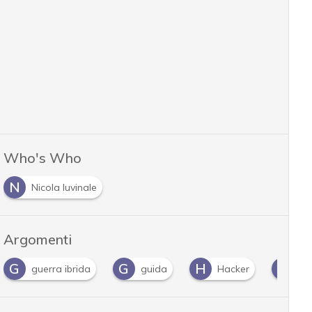
Who's Who
N
Nicola Iuvinale
Argomenti
G
H
I
R
guida
Hacker
infrastrutture
ru