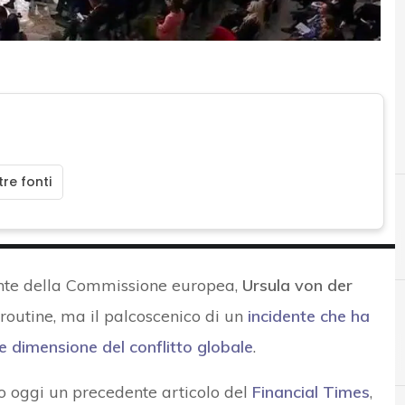
re fonti
ente della Commissione europea,
Ursula von der
i routine, ma il palcoscenico di un
incidente
che ha
 dimensione del conflitto globale
.
B
G
Backup
guerra ibrida
oggi un precedente articolo del
Financial Times
,