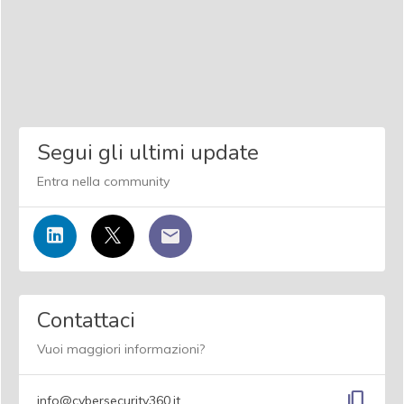
Segui gli ultimi update
Entra nella community
Contattaci
Vuoi maggiori informazioni?
content_copy
info@cybersecurity360.it