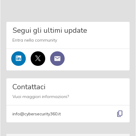
Segui gli ultimi update
Entra nella community
Contattaci
Vuoi maggiori informazioni?
content_copy
info@cybersecurity360.it