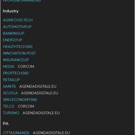
PEOPLE&CHANGE360
Industry
AGRIFOOD.TECH
AUTOMOTIVEUP
BANKINGUP
ENERGYUP
HEALTHTECH360
INNOVATION POST
INSURANCEUP
MEDIA
CORCOM
PROPTECH360
RETAILUP
SANITÀ
AGENDADIGITALE.EU
SCUOLA
AGENDADIGITALE.EU
SPACECONOMY360
TELCO
CORCOM
TURISMO
AGENDADIGITALE.EU
PA
CITTADINANZA
AGENDADIGITALE.EU