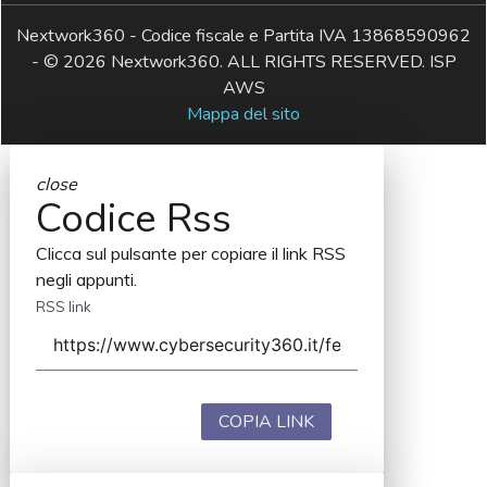
Nextwork360 - Codice fiscale e Partita IVA 13868590962
- © 2026 Nextwork360. ALL RIGHTS RESERVED. ISP
AWS
Mappa del sito
close
Codice Rss
Clicca sul pulsante per copiare il link RSS
negli appunti.
RSS link
COPIA LINK