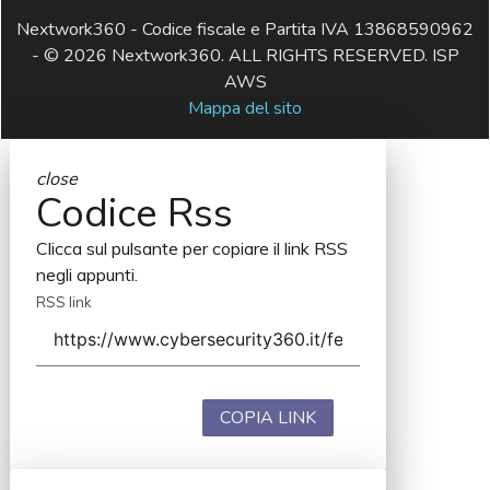
Nextwork360 - Codice fiscale e Partita IVA 13868590962
- © 2026 Nextwork360. ALL RIGHTS RESERVED. ISP
AWS
Mappa del sito
close
Codice Rss
Clicca sul pulsante per copiare il link RSS
negli appunti.
RSS link
COPIA LINK