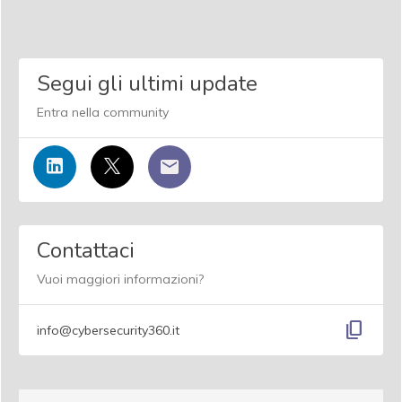
Segui gli ultimi update
Entra nella community
Contattaci
Vuoi maggiori informazioni?
content_copy
info@cybersecurity360.it