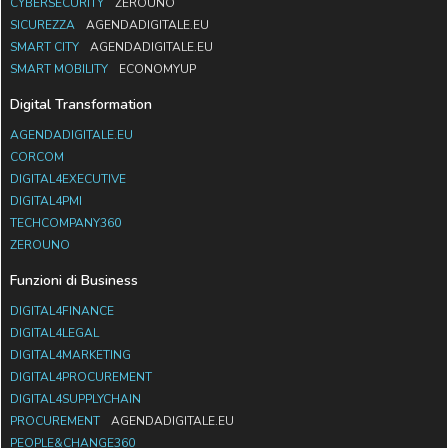
CYBERSECURITY
ZEROUNO
SICUREZZA
AGENDADIGITALE.EU
SMART CITY
AGENDADIGITALE.EU
SMART MOBILITY
ECONOMYUP
Digital Transformation
AGENDADIGITALE.EU
CORCOM
DIGITAL4EXECUTIVE
DIGITAL4PMI
TECHCOMPANY360
ZEROUNO
Funzioni di Business
DIGITAL4FINANCE
DIGITAL4LEGAL
DIGITAL4MARKETING
DIGITAL4PROCUREMENT
DIGITAL4SUPPLYCHAIN
PROCUREMENT
AGENDADIGITALE.EU
PEOPLE&CHANGE360