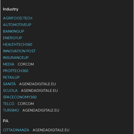
Industry
AGRIFOOD.TECH
AUTOMOTIVEUP
BANKINGUP
ENERGYUP
HEALTHTECH360
INNOVATION POST
INSURANCEUP
MEDIA
CORCOM
PROPTECH360
RETAILUP
SANITÀ
AGENDADIGITALE.EU
SCUOLA
AGENDADIGITALE.EU
SPACECONOMY360
TELCO
CORCOM
TURISMO
AGENDADIGITALE.EU
PA
CITTADINANZA
AGENDADIGITALE.EU