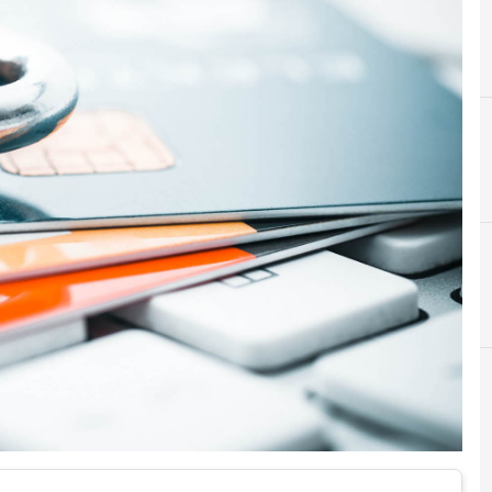
F
frodi 