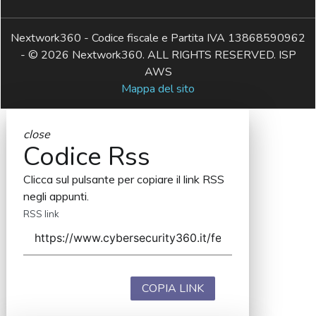
Nextwork360 - Codice fiscale e Partita IVA 13868590962
- © 2026 Nextwork360. ALL RIGHTS RESERVED. ISP
AWS
Mappa del sito
close
Codice Rss
Clicca sul pulsante per copiare il link RSS
negli appunti.
RSS link
COPIA LINK