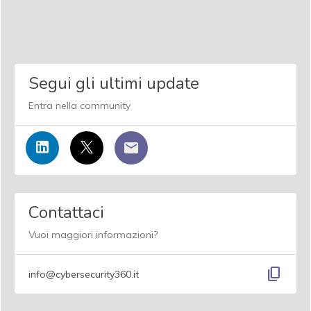
Segui gli ultimi update
Entra nella community
Contattaci
Vuoi maggiori informazioni?
content_copy
info@cybersecurity360.it