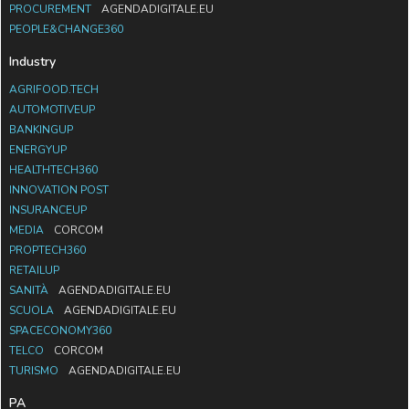
PROCUREMENT
AGENDADIGITALE.EU
PEOPLE&CHANGE360
Industry
AGRIFOOD.TECH
AUTOMOTIVEUP
BANKINGUP
ENERGYUP
HEALTHTECH360
INNOVATION POST
INSURANCEUP
MEDIA
CORCOM
PROPTECH360
RETAILUP
SANITÀ
AGENDADIGITALE.EU
SCUOLA
AGENDADIGITALE.EU
SPACECONOMY360
TELCO
CORCOM
TURISMO
AGENDADIGITALE.EU
PA