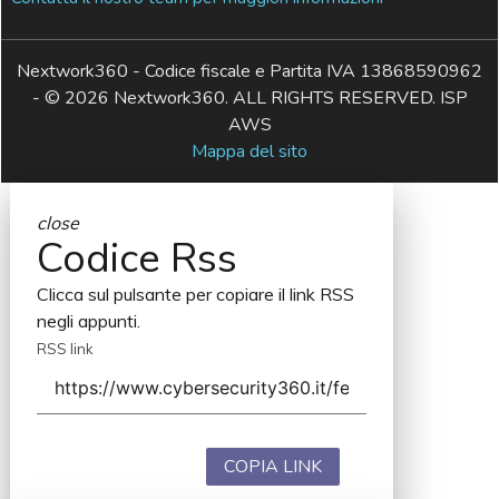
Nextwork360 - Codice fiscale e Partita IVA 13868590962
- © 2026 Nextwork360. ALL RIGHTS RESERVED. ISP
AWS
Mappa del sito
close
Codice Rss
Clicca sul pulsante per copiare il link RSS
negli appunti.
RSS link
COPIA LINK