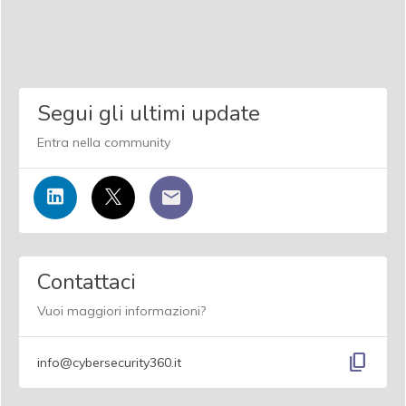
Segui gli ultimi update
Entra nella community
Contattaci
Vuoi maggiori informazioni?
content_copy
info@cybersecurity360.it