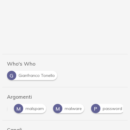
Who's Who
G
Gianfranco Tonello
Argomenti
M
M
P
malspam
malware
password
Canali