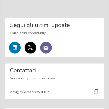
Segui gli ultimi update
Entra nella community
Contattaci
Vuoi maggiori informazioni?
content_copy
info@cybersecurity360.it