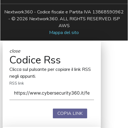
Nextwork360 - Codice fiscale e Partita IVA 13868590962
- © 2026 Nextwork360. ALL RIGHTS RESERVED. ISP
AWS
Mappa del sito
close
Codice Rss
Clicca sul pulsante per copiare il link RSS
negli appunti.
RSS link
COPIA LINK