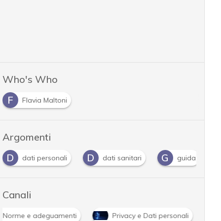
Who's Who
F
Flavia Maltoni
Argomenti
D
D
G
dati personali
dati sanitari
guida
Canali
Norme e adeguamenti
Privacy e Dati personali