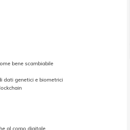
 come bene scambiabile
 dati genetici e biometrici
blockchain
he al corpo digitale