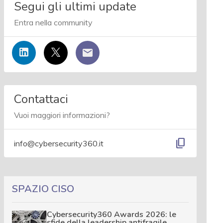
Segui gli ultimi update
Entra nella community
Contattaci
Vuoi maggiori informazioni?
content_copy
info@cybersecurity360.it
SPAZIO CISO
Cybersecurity360 Awards 2026: le
sfide della leadership antifragile