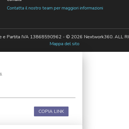
Contatta il nostro team per maggiori informazioni
ale e Partita IVA 13868590962 - © 2026 Nextwork360. AL
Mappa del sito
i.
COPIA LINK