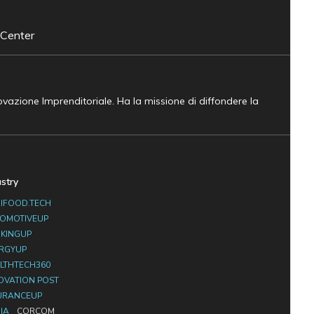
 Center
novazione Imprenditoriale. Ha la missione di diffondere la
ustry
IFOOD.TECH
OMOTIVEUP
KINGUP
RGYUP
LTHTECH360
OVATION POST
URANCEUP
IA
CORCOM