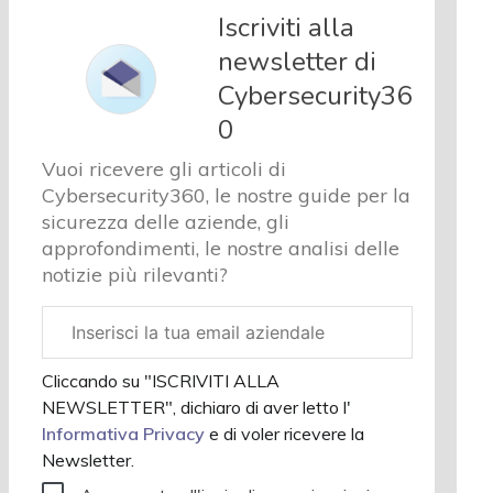
e analisi
Iscriviti alla
Cyber
newsletter di
sicurezza
Cybersecurity36
e privacy
Corsi
0
cybersecurity
Vuoi ricevere gli articoli di
Chi
Cybersecurity360, le nostre guide per la
siamo
sicurezza delle aziende, gli
approfondimenti, le nostre analisi delle
notizie più rilevanti?
Email
aziendale
Cliccando su "ISCRIVITI ALLA
NEWSLETTER", dichiaro di aver letto l'
Informativa Privacy
e di voler ricevere la
Newsletter.