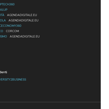
PTECH360
AILUP
ITÀ
AGENDADIGITALE.EU
UOLA
AGENDADIGITALE.EU
CECONOMY360
CO
CORCOM
ISMO
AGENDADIGITALE.EU
denti
VERSITY2BUSINESS