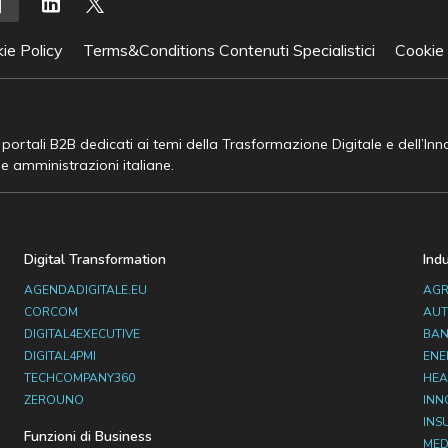
ie Policy
Terms&Conditions Contenuti Specialistici
Cookie
e portali B2B dedicati ai temi della Trasformazione Digitale e dell’In
he amministrazioni italiane.
Digital Transformation
Ind
AGENDADIGITALE.EU
AGR
CORCOM
AUT
DIGITAL4EXECUTIVE
BAN
DIGITAL4PMI
ENE
TECHCOMPANY360
HEA
ZEROUNO
INN
INS
Funzioni di Business
MED