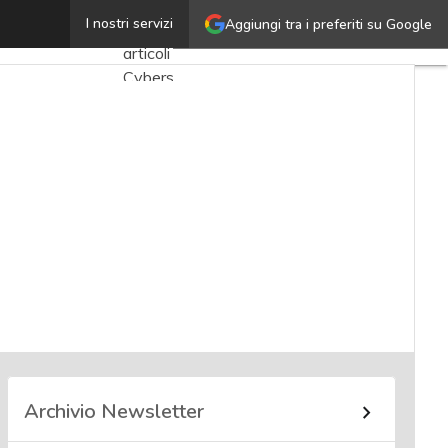
Filippo Graziano
I nostri servizi
Aggiungi tra i preferiti su Google
Ultimi
articoli
Cybersecurity
Nazionale
Malware
e
attacchi
Norme e
adeguamenti
Soluzioni
aziendali
Cultura
cyber
Archivio Newsletter
News,
attualità