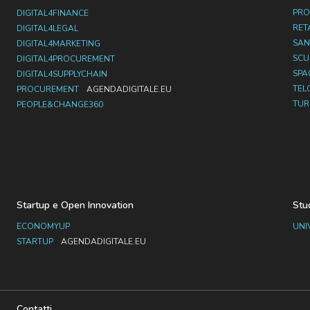
PRO
DIGITAL4FINANCE
RET
DIGITAL4LEGAL
SAN
DIGITAL4MARKETING
SC
DIGITAL4PROCUREMENT
SPA
DIGITAL4SUPPLYCHAIN
TEL
PROCUREMENT
AGENDADIGITALE.EU
TUR
PEOPLE&CHANGE360
Startup e Open Innovation
Stu
ECONOMYUP
UNI
STARTUP
AGENDADIGITALE.EU
Contatti