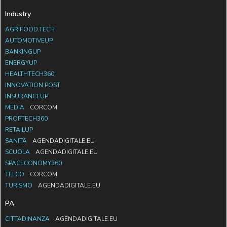
Industry
AGRIFOOD.TECH
AUTOMOTIVEUP
BANKINGUP
ENERGYUP
HEALTHTECH360
INNOVATION POST
INSURANCEUP
MEDIA
CORCOM
PROPTECH360
RETAILUP
SANITÀ
AGENDADIGITALE.EU
SCUOLA
AGENDADIGITALE.EU
SPACECONOMY360
TELCO
CORCOM
TURISMO
AGENDADIGITALE.EU
PA
CITTADINANZA
AGENDADIGITALE.EU