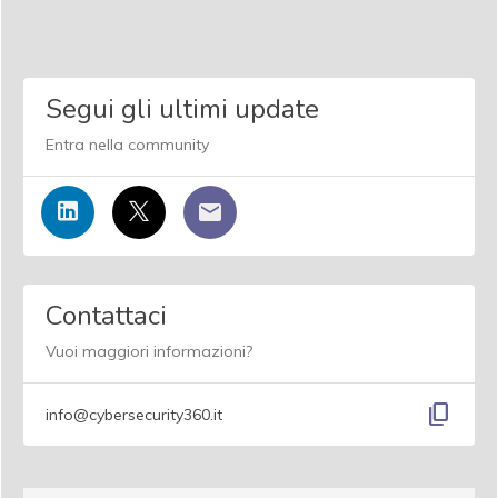
Segui gli ultimi update
Entra nella community
Contattaci
Vuoi maggiori informazioni?
content_copy
info@cybersecurity360.it