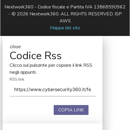
Nextwork360 - Codice fiscale e Partita IVA 13868590962
- © 2026 Nextwork360. ALL RIGHTS RESERVED. ISP
AWS
Mappa del sito
close
Codice Rss
Clicca sul pulsante per copiare il link RSS
negli appunti.
RSS link
COPIA LINK