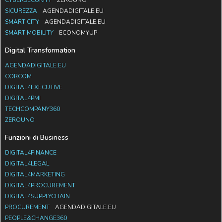
CYBERSECURITY
ZEROUNO
SICUREZZA
AGENDADIGITALE.EU
SMART CITY
AGENDADIGITALE.EU
SMART MOBILITY
ECONOMYUP
Digital Transformation
AGENDADIGITALE.EU
CORCOM
DIGITAL4EXECUTIVE
DIGITAL4PMI
TECHCOMPANY360
ZEROUNO
Funzioni di Business
DIGITAL4FINANCE
DIGITAL4LEGAL
DIGITAL4MARKETING
DIGITAL4PROCUREMENT
DIGITAL4SUPPLYCHAIN
PROCUREMENT
AGENDADIGITALE.EU
PEOPLE&CHANGE360