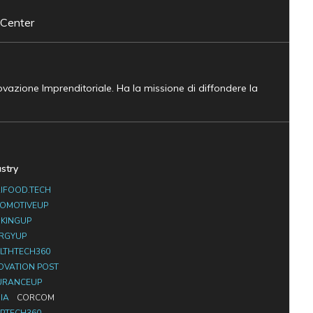
 Center
novazione Imprenditoriale. Ha la missione di diffondere la
ustry
IFOOD.TECH
OMOTIVEUP
KINGUP
RGYUP
LTHTECH360
OVATION POST
URANCEUP
IA
CORCOM