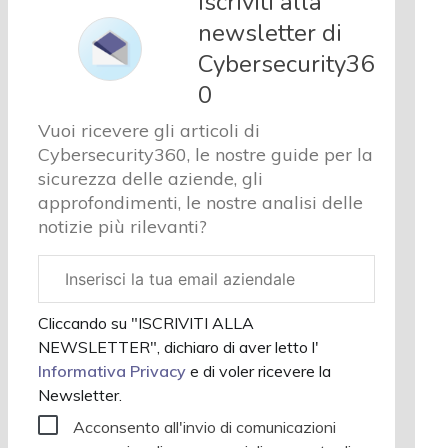
Iscriviti alla
e analisi
newsletter di
Cyber
Cybersecurity36
sicurezza
e privacy
0
Corsi
Vuoi ricevere gli articoli di
cybersecurity
Cybersecurity360, le nostre guide per la
Chi siamo
sicurezza delle aziende, gli
approfondimenti, le nostre analisi delle
notizie più rilevanti?
Email
aziendale
Cliccando su "ISCRIVITI ALLA
NEWSLETTER", dichiaro di aver letto l'
Informativa Privacy
e di voler ricevere la
Newsletter.
Acconsento all'invio di comunicazioni