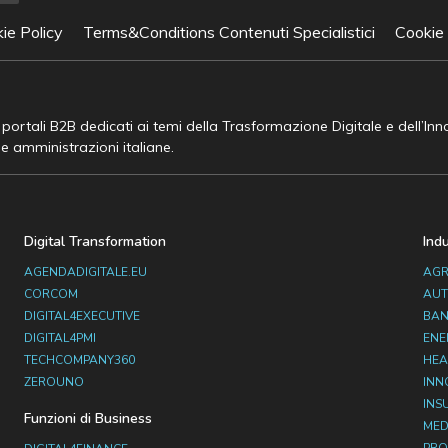
ie Policy
Terms&Conditions Contenuti Specialistici
Cookie
e portali B2B dedicati ai temi della Trasformazione Digitale e dell’In
he amministrazioni italiane.
Digital Transformation
Ind
AGENDADIGITALE.EU
AGR
CORCOM
AUT
DIGITAL4EXECUTIVE
BAN
DIGITAL4PMI
ENE
TECHCOMPANY360
HEA
ZEROUNO
INN
INS
Funzioni di Business
MED