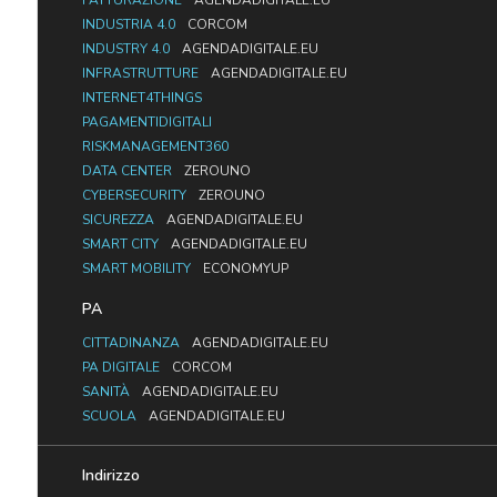
FATTURAZIONE
AGENDADIGITALE.EU
INDUSTRIA 4.0
CORCOM
INDUSTRY 4.0
AGENDADIGITALE.EU
INFRASTRUTTURE
AGENDADIGITALE.EU
INTERNET4THINGS
PAGAMENTIDIGITALI
RISKMANAGEMENT360
DATA CENTER
ZEROUNO
CYBERSECURITY
ZEROUNO
SICUREZZA
AGENDADIGITALE.EU
SMART CITY
AGENDADIGITALE.EU
SMART MOBILITY
ECONOMYUP
PA
CITTADINANZA
AGENDADIGITALE.EU
PA DIGITALE
CORCOM
SANITÀ
AGENDADIGITALE.EU
SCUOLA
AGENDADIGITALE.EU
Indirizzo