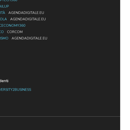
PTECH360
AILUP
ITÀ
AGENDADIGITALE.EU
UOLA
AGENDADIGITALE.EU
CECONOMY360
CO
CORCOM
ISMO
AGENDADIGITALE.EU
denti
VERSITY2BUSINESS