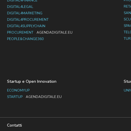
PRO
DIGITAL4FINANCE
RET
DIGITAL4LEGAL
SAN
DIGITAL4MARKETING
SC
DIGITAL4PROCUREMENT
SPA
DIGITAL4SUPPLYCHAIN
TEL
PROCUREMENT
AGENDADIGITALE.EU
TUR
PEOPLE&CHANGE360
Startup e Open Innovation
Stu
ECONOMYUP
UNI
STARTUP
AGENDADIGITALE.EU
Contatti