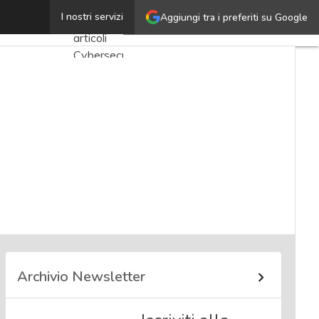
Claudia Costa
I nostri servizi
Aggiungi tra i preferiti su Google
Ultimi
articoli
Cybersecurity
Nazionale
Malware
e
attacchi
Norme e
adeguamenti
Soluzioni
aziendali
Cultura
Archivio Newsletter
cyber
News,
attualità