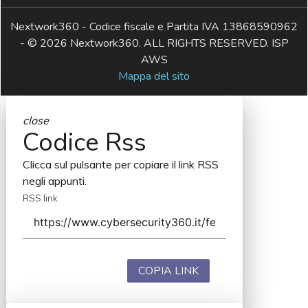
Nextwork360 - Codice fiscale e Partita IVA 13868590962
- © 2026 Nextwork360. ALL RIGHTS RESERVED. ISP
AWS
Mappa del sito
close
Codice Rss
Clicca sul pulsante per copiare il link RSS
negli appunti.
RSS link
COPIA LINK