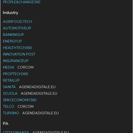
PEOPLE&CHANGE360
Industry
AGRIFOOD.TECH
AUTOMOTIVEUP
BANKINGUP
ENERGYUP
HEALTHTECH360
INNOVATION POST
INSURANCEUP
MEDIA
CORCOM
PROPTECH360
RETAILUP
SANITÀ
AGENDADIGITALE.EU
SCUOLA
AGENDADIGITALE.EU
SPACECONOMY360
TELCO
CORCOM
TURISMO
AGENDADIGITALE.EU
PA
CITTADINANZA
AGENDADIGITALE.EU