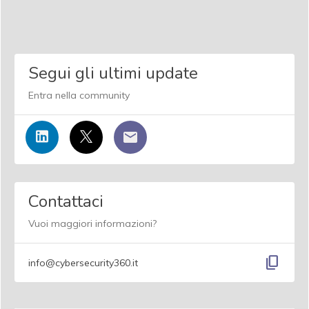
Segui gli ultimi update
Entra nella community
Contattaci
Vuoi maggiori informazioni?
content_copy
info@cybersecurity360.it