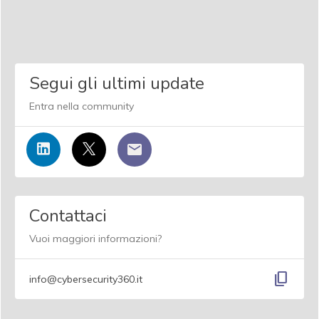
Segui gli ultimi update
Entra nella community
Contattaci
Vuoi maggiori informazioni?
content_copy
info@cybersecurity360.it