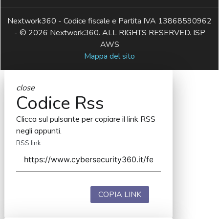
Nextwork360 - Codice fiscale e Partita IVA 13868590962
- © 2026 Nextwork360. ALL RIGHTS RESERVED. ISP
AWS
Mappa del sito
close
Codice Rss
Clicca sul pulsante per copiare il link RSS
negli appunti.
RSS link
COPIA LINK