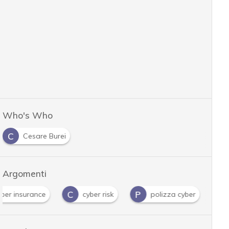
Who's Who
C
Cesare Burei
Argomenti
C
P
yber insurance
cyber risk
polizza cyber