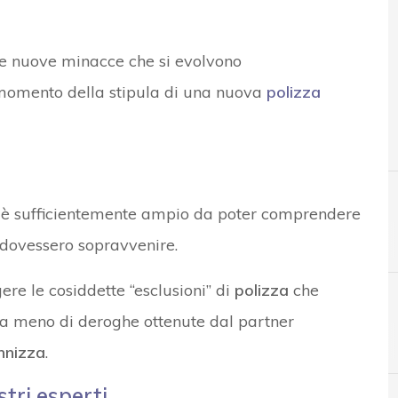
le nuove minacce che si evolvono
momento della stipula di una nuova
polizza
e è sufficientemente ampio da poter comprendere
 dovessero sopravvenire.
re le cosiddette “esclusioni” di
polizza
che
a meno di deroghe ottenute dal partner
C
c
ennizza
.
stri esperti