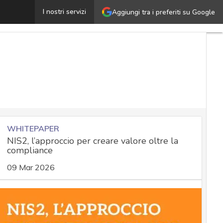
Nuove minacce cyber, i consigli per metterle in copertur
I nostri servizi
Aggiungi tra i preferiti su Google
WHITEPAPER
NIS2, l’approccio per creare valore oltre la
compliance
09 Mar 2026