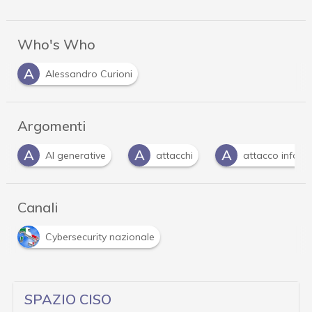
Who's Who
A
Alessandro Curioni
Argomenti
A
A
A
AI generative
attacchi
attacco inform
Canali
Cybersecurity nazionale
SPAZIO CISO