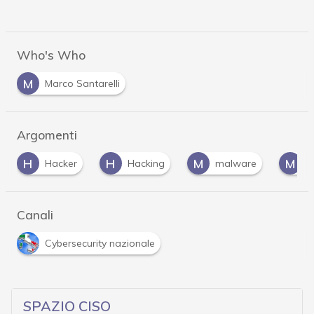
Who's Who
M
Marco Santarelli
Argomenti
H
H
M
M
Hacker
Hacking
malware
M
Canali
Cybersecurity nazionale
SPAZIO CISO