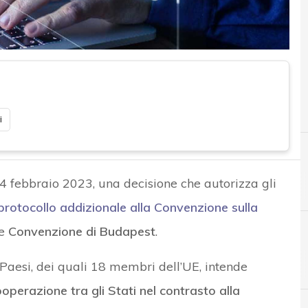
i
 14 febbraio 2023, una decisione che autorizza gli
rotocollo addizionale alla Convenzione sulla
me
Convenzione di Budapest
.
C
cyber attack
 Paesi, dei quali 18 membri dell’UE, intende
ooperazione tra gli Stati nel contrasto alla