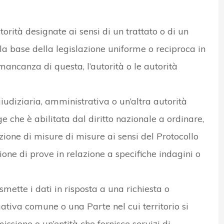
utorità designate ai sensi di un trattato o di un
la base della legislazione uniforme o reciproca in
 mancanza di questa, l’autorità o le autorità
iudiziaria, amministrativa o un’altra autorità
e che è abilitata dal diritto nazionale a ordinare,
zione di misure di misure ai sensi del Protocollo
zione di prove in relazione a specifiche indagini o
smette i dati in risposta a una richiesta o
ativa comune o una Parte nel cui territorio si
missione o un’entità che fornisce servizi di