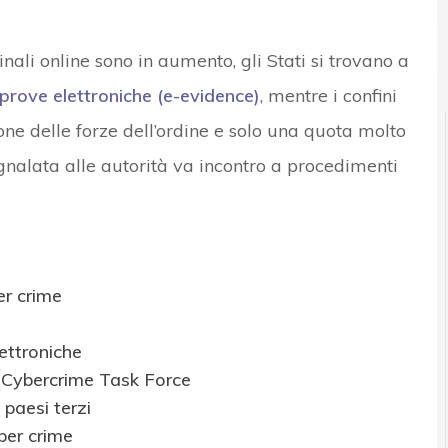
nali online sono in aumento, gli Stati si trovano a
prove elettroniche (e-evidence)
, mentre i confini
zione delle forze dell’ordine e solo una quota molto
gnalata alle autorità va incontro a procedimenti
er crime
lettroniche
n Cybercrime Task Force
 paesi terzi
yber crime