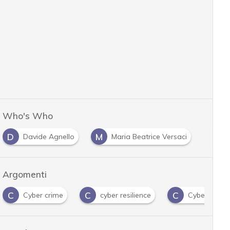
Who's Who
D
M
Davide Agnello
Maria Beatrice Versaci
Argomenti
C
C
C
Cyber crime
cyber resilience
Cyber securi