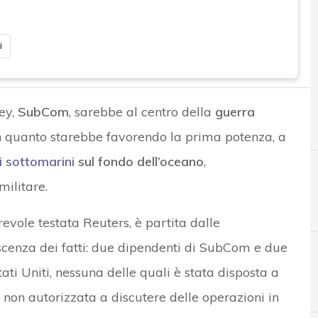
i
ey,
SubCom
, sarebbe al centro della
guerra
 quanto starebbe favorendo la prima potenza, a
i sottomarini
sul fondo dell’oceano
,
ilitare.
revole testata Reuters, è partita dalle
scenza dei fatti: due dipendenti di SubCom e due
ati Uniti, nessuna delle quali è stata disposta a
C
cyber resilience
o non autorizzata a discutere delle operazioni in