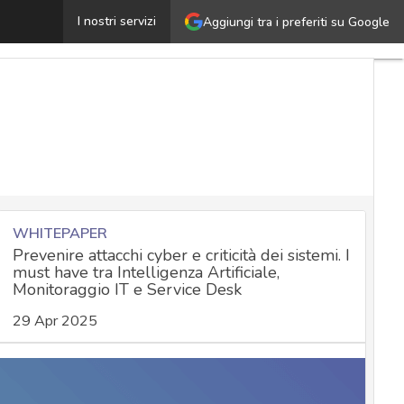
avi sottomarini, nuovo scenario di guerra tecnologica tr
I nostri servizi
Aggiungi tra i preferiti su Google
WHITEPAPER
Prevenire attacchi cyber e criticità dei sistemi. I
must have tra Intelligenza Artificiale,
Monitoraggio IT e Service Desk
29 Apr 2025