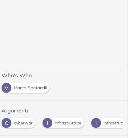
Who's Who
M
Marco Santarelli
Argomenti
C
I
I
cyberwar
infrastrutture
infrastrutture cri