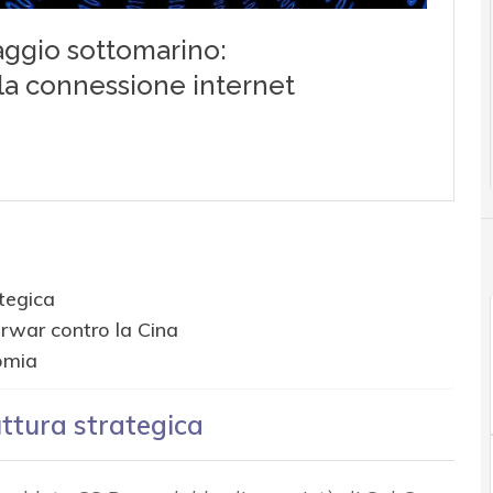
ategica
rwar contro la Cina
omia
uttura strategica