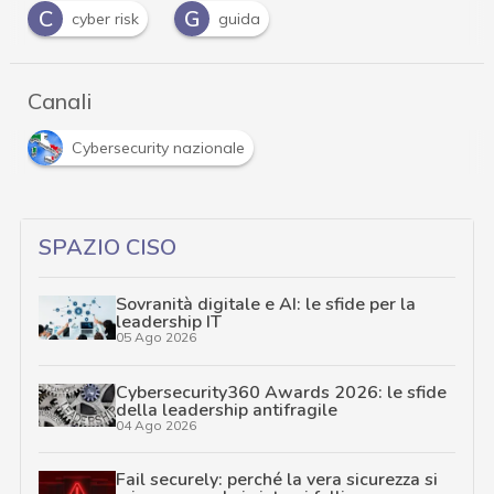
C
G
cyber risk
guida
Canali
Cybersecurity nazionale
SPAZIO CISO
Sovranità digitale e AI: le sfide per la
leadership IT
05 Ago 2026
Cybersecurity360 Awards 2026: le sfide
della leadership antifragile
04 Ago 2026
Fail securely: perché la vera sicurezza si