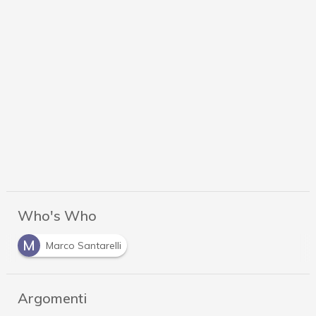
Who's Who
M
Marco Santarelli
Argomenti