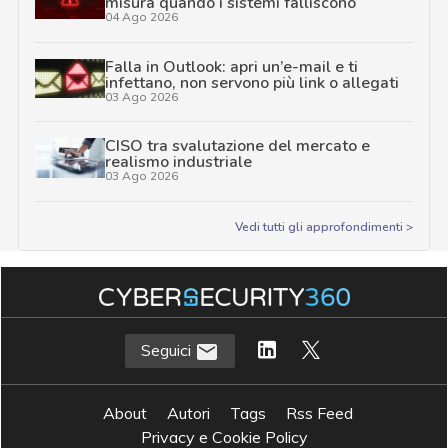
misura quando i sistemi falliscono
04 Ago 2026
Falla in Outlook: apri un’e-mail e ti
infettano, non servono più link o allegati
03 Ago 2026
CISO tra svalutazione del mercato e
realismo industriale
03 Ago 2026
Vedi tutti gli approfondimenti >
Seguici
About
Autori
Tags
Rss Feed
Privacy e Cookie Policy