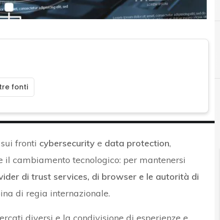
B
Best Practice
re fonti
sui fronti
cybersecurity
e
data protection
,
 e il cambiamento tecnologico: per mantenersi
vider di trust services, di browser e le autorità di
na di regia internazionale.
ercati diversi e la condivisione di esperienze e