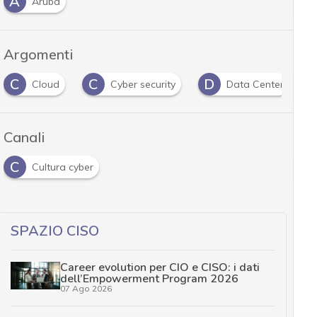
A
Aruba
Argomenti
C
C
D
Cloud
Cyber security
Data Center
Canali
C
Cultura cyber
SPAZIO CISO
Career evolution per CIO e CISO: i dati
dell’Empowerment Program 2026
07 Ago 2026