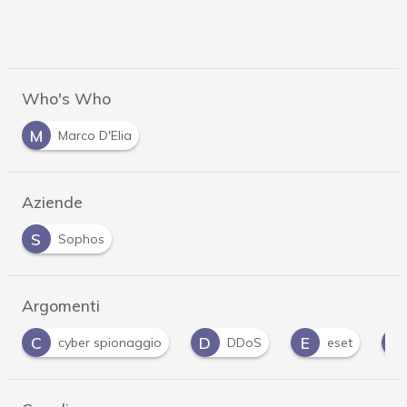
Who's Who
M
Marco D'Elia
Aziende
S
Sophos
Argomenti
C
D
E
F
cyber spionaggio
DDoS
eset