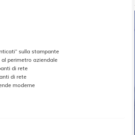
nticati” sulla stampante
 al perimetro aziendale
nti di rete
nti di rete
ziende moderne