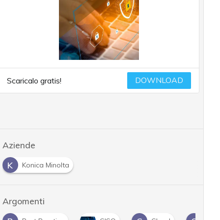
DOWNLOAD
Scaricalo gratis!
Aziende
K
Konica Minolta
Argomenti