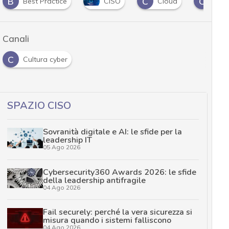
B
C
C
Best Practice
CISO
Cloud
Crit
Canali
C
Cultura cyber
SPAZIO CISO
Sovranità digitale e AI: le sfide per la
leadership IT
05 Ago 2026
Cybersecurity360 Awards 2026: le sfide
della leadership antifragile
04 Ago 2026
Fail securely: perché la vera sicurezza si
misura quando i sistemi falliscono
04 Ago 2026