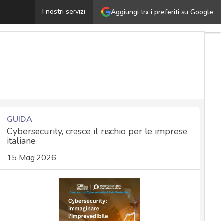
rint security, sfida cruciale per le aziende moderne: cos
I nostri servizi
Aggiungi tra i preferiti su Google
GUIDA
Cybersecurity, cresce il rischio per le imprese
italiane
15 Mag 2026