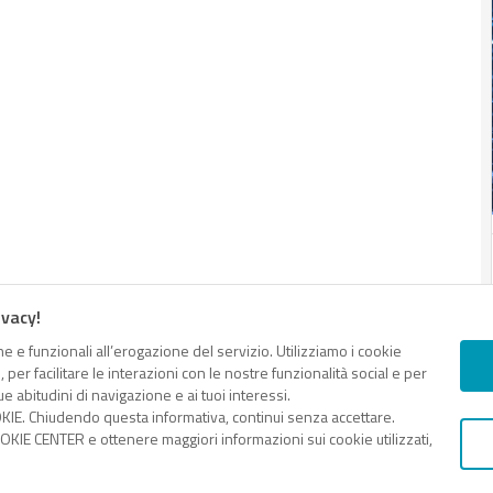
ivacy!
e e funzionali all’erogazione del servizio. Utilizziamo i cookie
er facilitare le interazioni con le nostre funzionalità social e per
ie Policy
Terms&Conditions Contenuti Specialistici
Cookie
e abitudini di navigazione e ai tuoi interessi.
KIE. Chiudendo questa informativa, continui senza accettare.
KIE CENTER e ottenere maggiori informazioni sui cookie utilizzati,