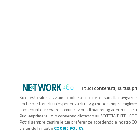
I tuoi contenuti, la tua pr
Seguici
Su questo sito utilizziamo cookie tecnici necessari alla navigazion
anche per fornirti un’esperienza di navigazione sempre migliore, p
About
Autori
Tags
Rss Feed
Privacy e Cook
consentirti di ricevere comunicazioni di marketing aderenti alle tu
Puoi esprimere il tuo consenso cliccando su ACCETTA TUTTI I COO
Potrai sempre gestire le tue preferenze accedendo al nostro COO
visitando la nostra
COOKIE POLICY
.