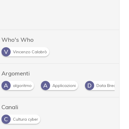
Who's Who
V
Vincenzo Calabrò
Argomenti
A
A
D
algoritmo
Applicazioni
Data Breach
Canali
C
Cultura cyber