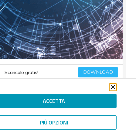
DOWNLOAD
Scaricalo gratis!
ACCETTA
 Center
PIÙ OPZIONI