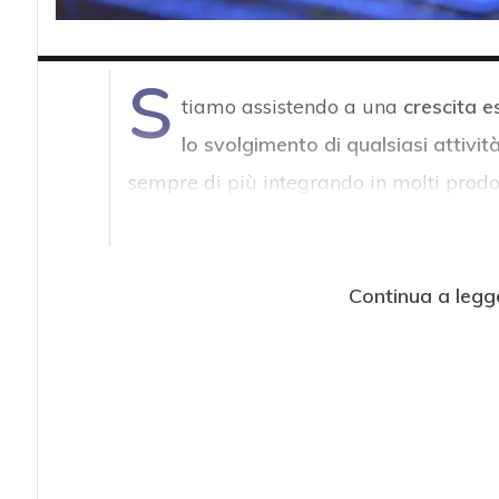
S
tiamo assistendo a una
crescita e
lo svolgimento di qualsiasi attivit
sempre di più integrando in molti prodot
Continua a legg