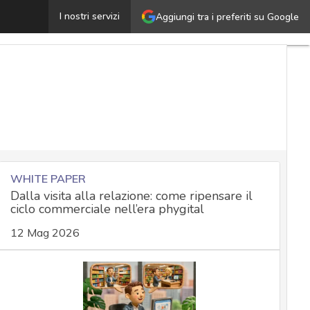
Machine unlearning: metodi per rimuovere i dati errati d
I nostri servizi
Aggiungi tra i preferiti su Google
WHITE PAPER
Dalla visita alla relazione: come ripensare il
ciclo commerciale nell’era phygital
12 Mag 2026