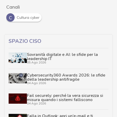
Canali
C
Cultura cyber
SPAZIO CISO
Sovranità digitale e AI: le sfide per la
leadership IT
05 Ago 2026
Cybersecurity360 Awards 2026: le sfide
della leadership antifragile
04 Ago 2026
Fail securely: perché la vera sicurezza si
misura quando i sistemi falliscono
04 Ago 2026
Falla in Outlook: apri un’e-mail e ti