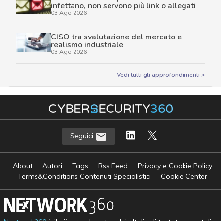
infettano, non servono più link o allegati
03 Ago 2026
CISO tra svalutazione del mercato e
realismo industriale
03 Ago 2026
Vedi tutti gli approfondimenti >
Seguici
About
Autori
Tags
Rss Feed
Privacy e Cookie Policy
Terms&Conditions Contenuti Specialistici
Cookie Center