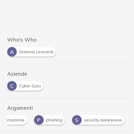
Who's Who
A
Arianna Leonardi
Aziende
C
Cyber Guru
Argomenti
P
S
formazione
phishing
security awareness