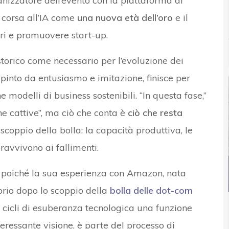
nizzatore dell’evento con la piattaforma di
e corsa all’IA come
una nuova età dell’oro
e il
ri e promuovere start-up.
storico come necessario per l’evoluzione dei
 spinto da entusiasmo e imitazione, finisce per
modelli di business sostenibili. “In questa fase,”
he cattive”, ma ciò che conta è
ciò che resta
scoppio della bolla: la capacità produttiva, le
pravvivono ai fallimenti.
 poiché la sua esperienza con Amazon, nata
prio dopo lo scoppio della
bolla delle dot-com
i cicli di esuberanza tecnologica una funzione
interessante visione, è parte del processo di