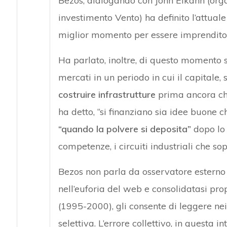
Bezos, dialogando con John Elkann (orga
investimento Vento) ha definito l’attual
miglior momento per essere imprendito
Ha parlato, inoltre, di questo momento 
mercati in un periodo in cui il capitale,
costruire infrastrutture
prima ancora che 
ha detto, “si finanziano sia idee buone c
“quando la polvere si deposita”
dopo lo 
competenze, i circuiti industriali che so
Bezos non parla da osservatore esterno
nell’euforia del web e consolidatasi pro
(1995-2000), gli consente di leggere ne
selettiva. L’errore collettivo, in questa 