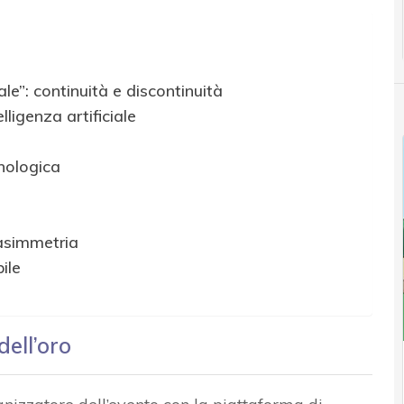
ale”: continuità e discontinuità
elligenza artificiale
cnologica
 asimmetria
ile
dell’oro