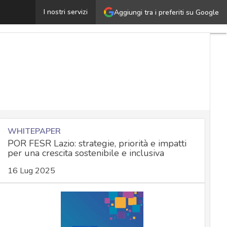
Bezos e la “bolla industriale”: perché l’AI non esploder
I nostri servizi
Aggiungi tra i preferiti su Google
WHITEPAPER
POR FESR Lazio: strategie, priorità e impatti
per una crescita sostenibile e inclusiva
16 Lug 2025