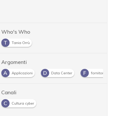
Who's Who
T
Tania Orrù
Argomenti
D
F
G
I
Data Center
fornitori
guida
in
Canali
C
Cultura cyber