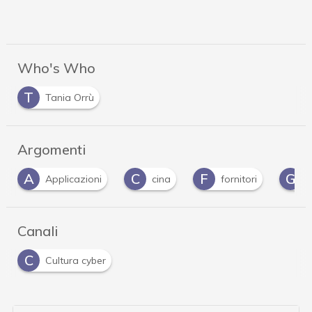
Who's Who
T
Tania Orrù
Argomenti
A
C
F
G
Applicazioni
cina
fornitori
Canali
C
Cultura cyber