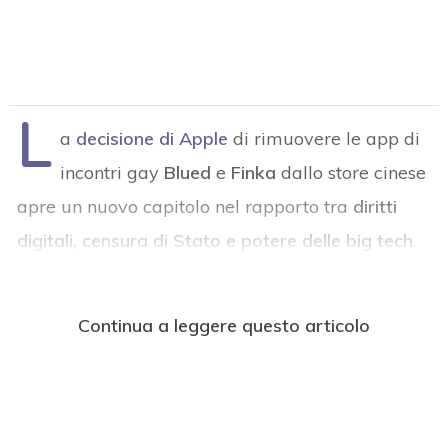
L
a
decisione di
Apple
di rimuovere le app di
incontri gay
Blued
e
Finka
dallo store cinese
apre un nuovo capitolo nel rapporto tra
diritti
digitali,
censura di Stato
e potere delle big tech
.
Continua a leggere questo articolo