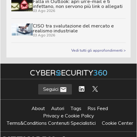
Falla in Outlook: apri un’e-mail e ti
infettano, non servono più link o allegati
03 Ago 2026
CISO tra svalutazione del mercato e
realismo industriale
03 Ago 2026
Vedi tutti gli approfondimenti >
Seguici
About
Autori
Tags
Rss Feed
Privacy e Cookie Policy
Terms&Conditions Contenuti Specialistici
Cookie Center