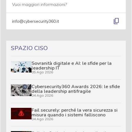
Vuoi maggiori informazioni?
content_copy
info@cybersecurity360.it
SPAZIO CISO
Sovranità digitale e AI: le sfide per la
leadership IT
05 Ago 2026
Cybersecurity360 Awards 2026: le sfide
della leadership antifragile
04 Ago 2026
Fail securely: perché la vera sicurezza si
misura quando i sistemi falliscono
04 Ago 2026