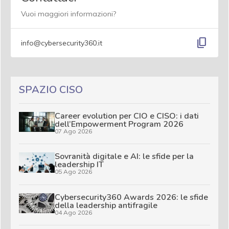
Vuoi maggiori informazioni?
content_copy
info@cybersecurity360.it
SPAZIO CISO
Career evolution per CIO e CISO: i dati
dell’Empowerment Program 2026
07 Ago 2026
Sovranità digitale e AI: le sfide per la
leadership IT
05 Ago 2026
Cybersecurity360 Awards 2026: le sfide
della leadership antifragile
04 Ago 2026