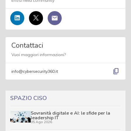
Entra nella community
Contattaci
Vuoi maggiori informazioni?
content_copy
info@cybersecurity360.it
SPAZIO CISO
Sovranità digitale e AI: le sfide per la
leadership IT
05 Ago 2026