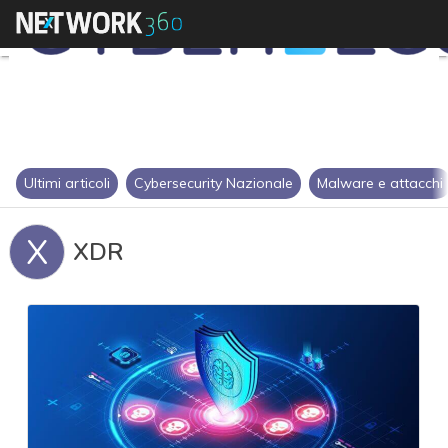
Ultimi articoli
Cybersecurity Nazionale
Malware e attacchi
X
XDR