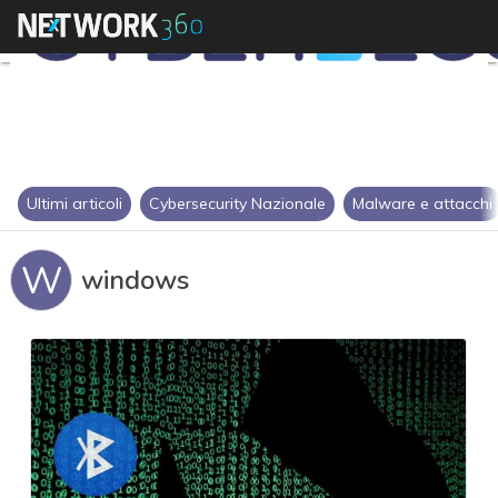
Ultimi articoli
Cybersecurity Nazionale
Malware e attacchi
W
windows