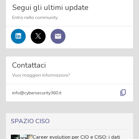
Segui gli ultimi update
Entra nella community
Contattaci
Vuoi maggiori informazioni?
content_copy
info@cybersecurity360.it
SPAZIO CISO
Career evolution per CIO e CISO: i dati