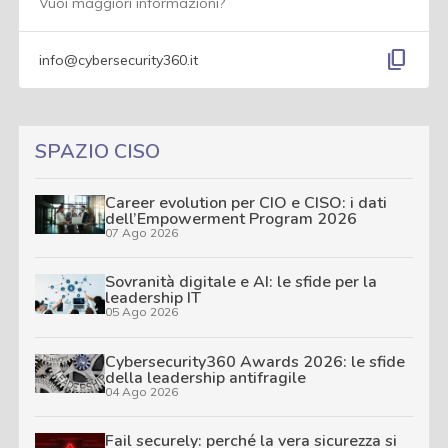
Vuoi maggiori informazioni?
content_copy
info@cybersecurity360.it
SPAZIO CISO
Career evolution per CIO e CISO: i dati
dell’Empowerment Program 2026
07 Ago 2026
Sovranità digitale e AI: le sfide per la
leadership IT
05 Ago 2026
Cybersecurity360 Awards 2026: le sfide
della leadership antifragile
04 Ago 2026
Fail securely: perché la vera sicurezza si