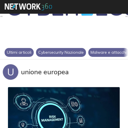
Ultimi articoli
Cybersecurity Nazionale
Malware e attacchi
U
unione europea