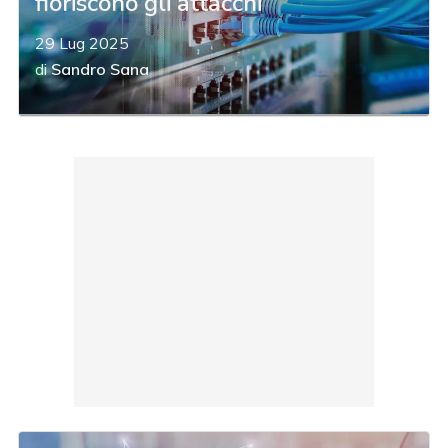
fioriscono gli attacchi
29 Lug 2025
di
Sandro Sana
acy