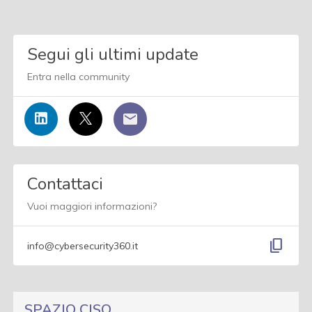
Segui gli ultimi update
Entra nella community
Contattaci
Vuoi maggiori informazioni?
content_copy
info@cybersecurity360.it
SPAZIO CISO