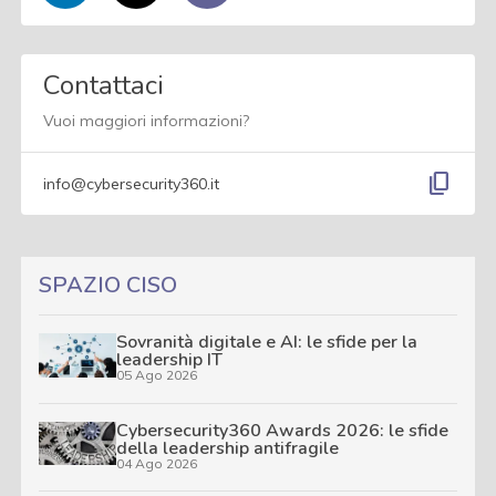
Contattaci
Vuoi maggiori informazioni?
content_copy
info@cybersecurity360.it
SPAZIO CISO
Sovranità digitale e AI: le sfide per la
leadership IT
05 Ago 2026
Cybersecurity360 Awards 2026: le sfide
della leadership antifragile
04 Ago 2026