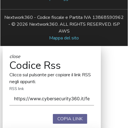
Nextwork360 - Codice fiscale e Partita IVA 13868590962
- © 2026 Nextwork360. ALL RIGHTS RESERVED. ISP
AWS
Mappa del sito
close
Codice Rss
Clicca sul pulsante per copiare il link RSS
negli appunti.
RSS link
COPIA LINK