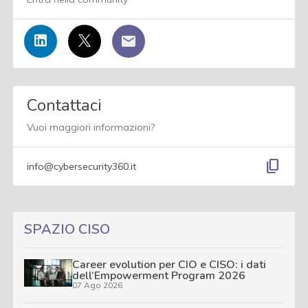
Contattaci
Vuoi maggiori informazioni?
content_copy
info@cybersecurity360.it
SPAZIO CISO
Career evolution per CIO e CISO: i dati
dell’Empowerment Program 2026
07 Ago 2026