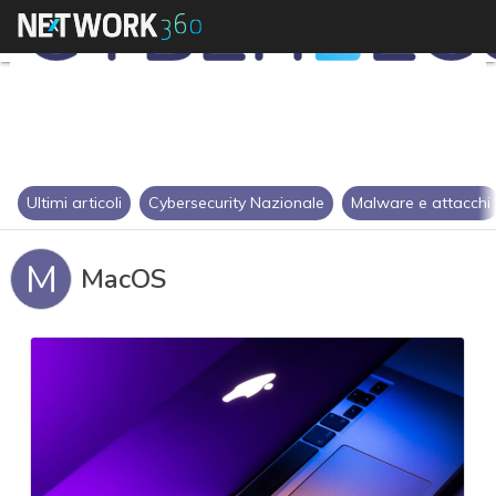
Ultimi articoli
Cybersecurity Nazionale
Malware e attacchi
M
MacOS