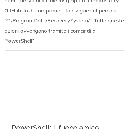
npm
, che
scarica il file msg.zip da un repository
GitHub
, lo decomprime e lo esegue sul percorso
“C:/ProgramData/RecoverySystem/”. Tutte queste
azioni avvengono
tramite i comandi di
PowerShell
“.