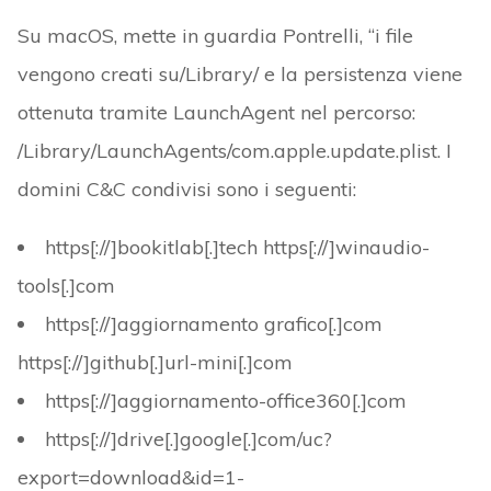
Su macOS, mette in guardia Pontrelli, “i file
vengono creati su/Library/ e la persistenza viene
ottenuta tramite LaunchAgent nel percorso:
/Library/LaunchAgents/com.apple.update.plist. I
domini C&C condivisi sono i seguenti:
https[://]bookitlab[.]tech https[://]winaudio-
tools[.]com
https[://]aggiornamento grafico[.]com
https[://]github[.]url-mini[.]com
https[://]aggiornamento-office360[.]com
https[://]drive[.]google[.]com/uc?
export=download&id=1-