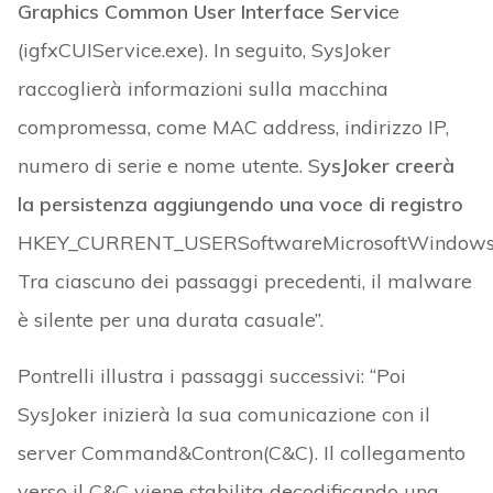
Graphics Common User Interface Servic
e
(igfxCUIService.exe). In seguito, SysJoker
raccoglierà informazioni sulla macchina
compromessa, come MAC address, indirizzo IP,
numero di serie e nome utente. S
ysJoker creerà
la persistenza aggiungendo una voce di registro
HKEY_CURRENT_USERSoftwareMicrosoftWindowsC
Tra ciascuno dei passaggi precedenti, il malware
è silente per una durata casuale”.
Pontrelli illustra i passaggi successivi: “Poi
SysJoker inizierà la sua comunicazione con il
server Command&Contron(C&C). Il collegamento
verso il C&C viene stabilita decodificando una