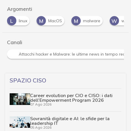
Argomenti
L
M
M
W
linux
MacOS
malware
win
Canali
Attacchi hacker e Malware: le ultime news in tempo reale 
SPAZIO CISO
Career evolution per CIO e CISO: i dati
dell’Empowerment Program 2026
07 Ago 2026
Sovranità digitale e AI: le sfide per la
leadership IT
05 Ago 2026