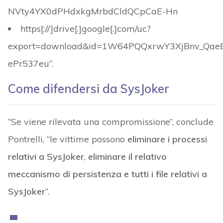
NVty4YX0dPHdxkgMrbdCldQCpCaE-Hn
https[://]drive[.]google[.]com/uc?
export=download&id=1W64PQQxrwY3XjBnv_Qae
ePr537eu”.
Come difendersi da SysJoker
“Se viene rilevata una compromissione”, conclude
Pontrelli, “le vittime possono
eliminare i processi
relativi a SysJoker
,
eliminare il relativo
meccanismo di persistenza e tutti i file relativi a
SysJoker
“.