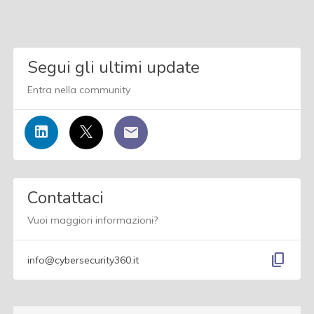
Segui gli ultimi update
Entra nella community
Contattaci
Vuoi maggiori informazioni?
content_copy
info@cybersecurity360.it