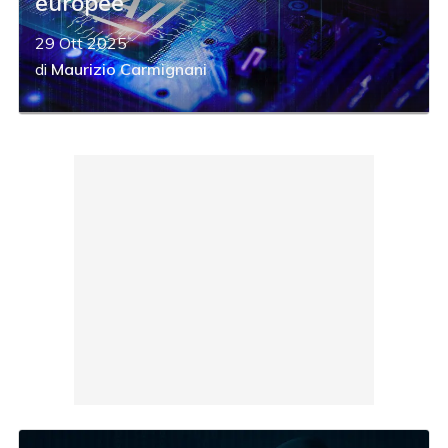
europee
29 Ott 2025
di
Maurizio Carmignani
acy